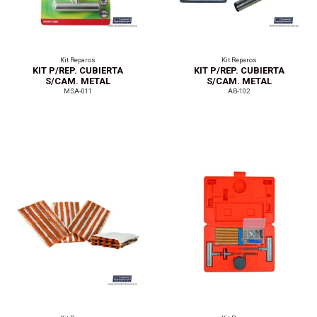
Kit Reparos
Kit Reparos
KIT P/REP. CUBIERTA
KIT P/REP. CUBIERTA
S/CAM. METAL
S/CAM. METAL
C/SOPORTE
MSA-011
AB-102