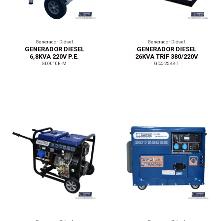
Generador Diésel
Generador Diésel
GENERADOR DIESEL
GENERADOR DIESEL
6,8KVA 220V P.E.
26KVA TRIF 380/220V
P.E.
GD7010E-M
GD4-25SS-T