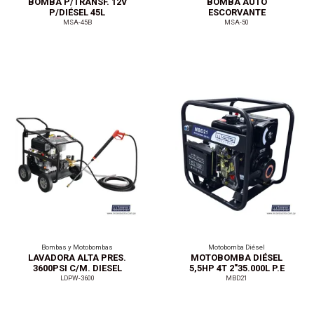
BOMBA P/TRANSF. 12V
BOMBA AUTO
P/DIÉSEL 45L
ESCORVANTE
2"MANCAL. 25.000L
MSA-45B
MSA-50
Bombas y Motobombas
Motobomba Diésel
LAVADORA ALTA PRES.
MOTOBOMBA DIÉSEL
3600PSI C/M. DIESEL
5,5HP 4T 2"35.000L P.E
LDPW-3600
MBD21