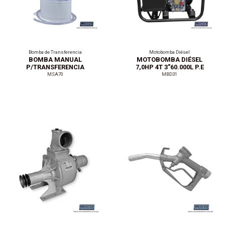
Bomba de Transferencia
Motobomba Diésel
BOMBA MANUAL
MOTOBOMBA DIÉSEL
P/TRANSFERENCIA
7,0HP 4T 3"60.000L P.E
ACEITE 18L
MSA70
MBD31