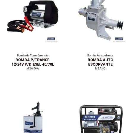
Bomba de Transferencia
Bomba Autocebante
BOMBA P/TRANSF.
BOMBA AUTO
12/24V P/DIESEL 40/70L
ESCORVANTE
3"MANCAL. 40.000L
MSA-70A
MSA-80