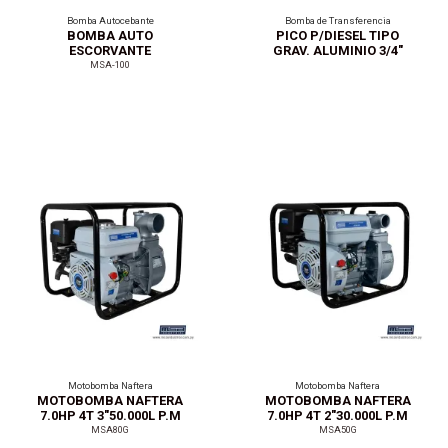
Bomba Autocebante
Bomba de Transferencia
BOMBA AUTO
PICO P/DIESEL TIPO
ESCORVANTE
GRAV. ALUMINIO 3/4"
4"MANCAL. 80.000L
MSA-100
Motobomba Naftera
Motobomba Naftera
MOTOBOMBA NAFTERA
MOTOBOMBA NAFTERA
7.0HP 4T 3"50.000L P.M
7.0HP 4T 2"30.000L P.M
MSA80G
MSA50G