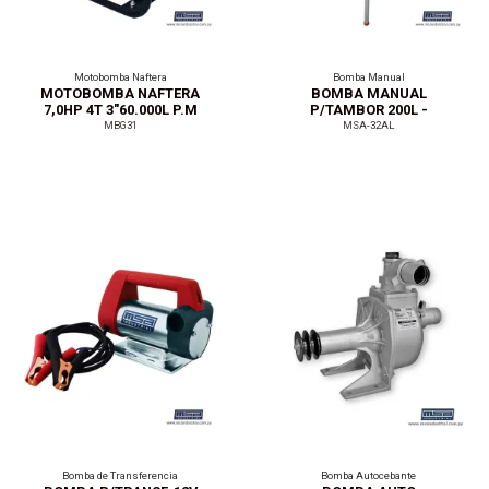
Motobomba Naftera
Bomba Manual
MOTOBOMBA NAFTERA
BOMBA MANUAL
7,0HP 4T 3"60.000L P.M
P/TAMBOR 200L -
ALUMINIO
MBG31
MSA-32AL
Bomba de Transferencia
Bomba Autocebante