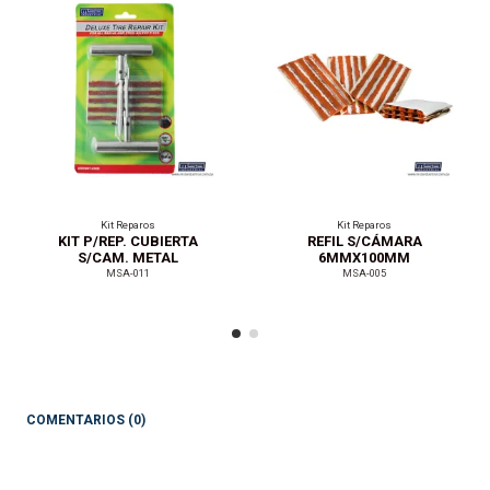
Kit Reparos
Kit Reparos
KIT P/REP. CUBIERTA
REFIL S/CÁMARA
S/CAM. METAL
6MMX100MM
MSA-011
MSA-005
COMENTARIOS (0)