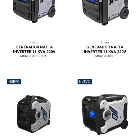
Inicio
Inicio
GENERADOR NAFTA
GENERADOR NAFTA
INVERTER 11 KVA 220V
INVERTER 11 KVA 220V
P.E C/PANEL ATS
PE
MSA12000ISE-DUAL
MSA12000ISE
NUEVO
NUEVO