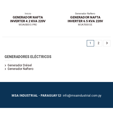
Inicio
Generador Naftero
GENERADOR NAFTA
GENERADOR NAFTA
INVERTER 4.2 KVA 220V
INVERTER 6.5 KVA 220V
PM
PE
MSA4500IS-PRO
MSA7000ISE
1
2
GENERADORES ELÉCTRICOS
Generador Diésel
Generador Naftero
MSA INDUSTRIAL - PARAGUAY
info@msaindustrial.com.py