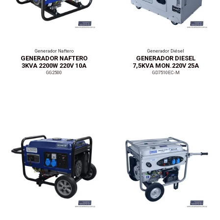
Generador Naftero
Generador Diésel
GENERADOR NAFTERO
GENERADOR DIESEL
3KVA 2200W 220V 10A
7,5KVA MON.220V 25A
P.M
GG2500
GD7510EC-M