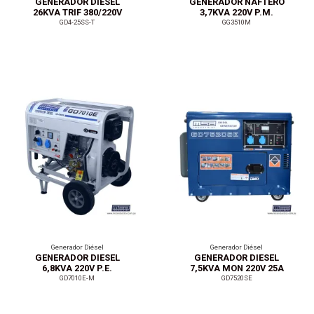
GENERADOR DIESEL
GENERADOR NAFTERO
26KVA TRIF 380/220V
3,7KVA 220V P.M.
P.E.
GD4-25SS-T
GG3510M
Generador Diésel
Generador Diésel
GENERADOR DIESEL
GENERADOR DIESEL
6,8KVA 220V P.E.
7,5KVA MON 220V 25A
GD7010E-M
GD7520SE